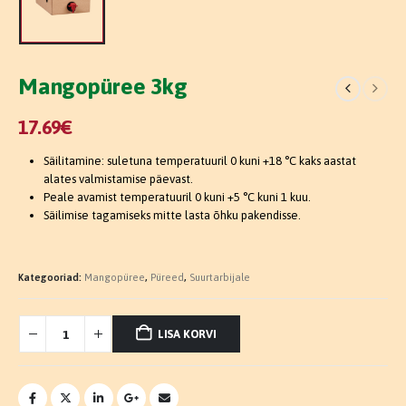
Mangopüree 3kg
17.69
€
Säilitamine: suletuna temperatuuril 0 kuni +18 °C kaks aastat
alates valmistamise päevast.
Peale avamist temperatuuril 0 kuni +5 °C kuni 1 kuu.
Säilimise tagamiseks mitte lasta õhku pakendisse.
Kategooriad:
Mangopüree
,
Püreed
,
Suurtarbijale
LISA KORVI