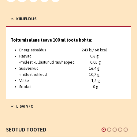
KIRJELDUS
Toitumisalane teave 100 ml toote kohta:
Energiasisaldus 243 kJ/ 68 kcal
Rasvad 0,6 g
-millest küllastunud rasvhapped 0,03 g
Süsivesikud 16,4 g
-millest suhkrud 10,7 g
Valke 1,3 g
Soolad 0 g
LISAINFO
SEOTUD TOOTED