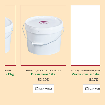
KIRSIMOOS
,
MOOSID
,
SUURTARBIJALE
MOOSID
,
SUURTARBIJALE
,
VAARIKA-MUSTASÕSTRAMOOS
Kirsiaiamoos 12kg
Vaarika-mustasõstramoos 1,3kg
52.10
€
8.17
€
LISA KORVI
LISA KORVI