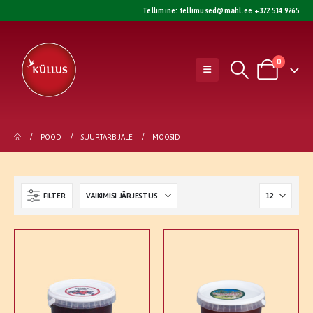
Tellimine:
tellimused@mahl.ee
+372 514 9265
0
POOD
SUURTARBIJALE
MOOSID
FILTER