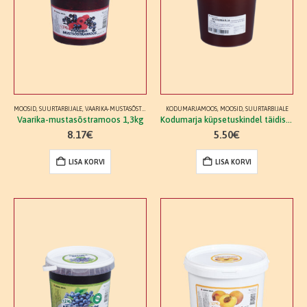
MOOSID
,
SUURTARBIJALE
,
VAARIKA-MUSTASÕSTRAMOOS
KODUMARJAMOOS
,
MOOSID
,
SUURTARBIJALE
Vaarika-mustasõstramoos 1,3kg
Kodumarja küpsetuskindel täidis 1,3kg
8.17
€
5.50
€
LISA KORVI
LISA KORVI