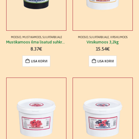
MOOSID
,
MUSTIKAMOOS
,
SUURTARBIJALE
MOOSID
,
SUURTARBIJALE
,
VIRSIKUMOOS
Mustikamoos ilma lisatud suhkruta 1,2kg
Virsikumoos 3,2kg
8.37
€
15.54
€
LISA KORVI
LISA KORVI