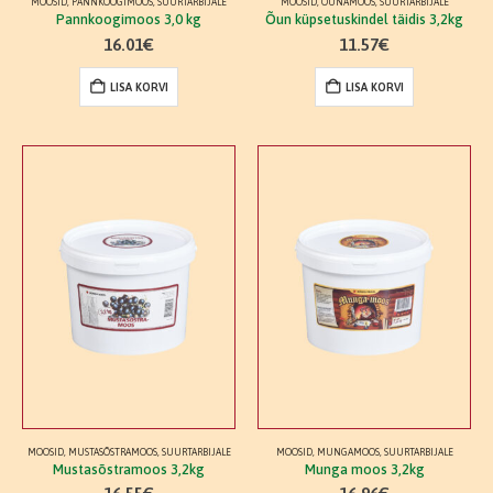
MOOSID
,
PANNKOOGIMOOS
,
SUURTARBIJALE
MOOSID
,
ÕUNAMOOS
,
SUURTARBIJALE
Pannkoogimoos 3,0 kg
Õun küpsetuskindel täidis 3,2kg
16.01
€
11.57
€
LISA KORVI
LISA KORVI
MOOSID
,
MUSTASÕSTRAMOOS
,
SUURTARBIJALE
MOOSID
,
MUNGAMOOS
,
SUURTARBIJALE
Mustasõstramoos 3,2kg
Munga moos 3,2kg