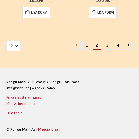
16.55
€
16.96
€
LISA KORVI
LISA KORVI
1
2
3
4
Rõngu Mahl AS | Tehase 4, Rõngu, Tartumaa
info@mahl.ee | +372 745 9466
Privaatsustingimused
Müügitingimused
Tule tööle
© Rõngu Mahl AS |
Meedia Disain